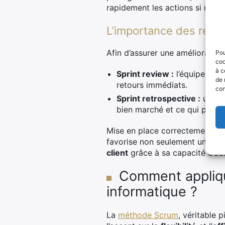
rapidement les actions si néces
L’importance des revue
Afin d’assurer une amélioration
Pou
coo
à c
Sprint review :
l’équipe prés
de 
retours immédiats.
con
Sprint retrospective :
un mom
bien marché et ce qui pourra
Mise en place correctement, la
favorise non seulement une me
client
grâce à sa capacité d’ad
Comment appliqu
informatique ?
La
méthode Scrum
, véritable 