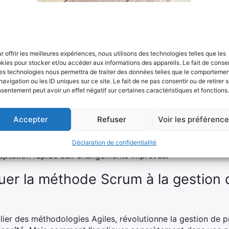
saire.
s et rétrospectives
 continue, chaque sprint se termine par deux réunions clés :
r offrir les meilleures expériences, nous utilisons des technologies telles que les
kies pour stocker et/ou accéder aux informations des appareils. Le fait de consen
es technologies nous permettra de traiter des données telles que le comporteme
ente ce qui a été accompli pendant le sprint aux parties pr
navigation ou les ID uniques sur ce site. Le fait de ne pas consentir ou de retirer 
sentement peut avoir un effet négatif sur certaines caractéristiques et fonctions.
ent privilégié où l’équipe analyse son fonctionnement inter
it être amélioré pour les prochains sprints.
Accepter
Refuser
Voir les préférenc
 méthodologie Agile transforme votre manière de gérer vos 
Déclaration de confidentialité
illeure
collaboration
au sein de votre équipe mais aussi un
aptation rapide aux changements imprévus.
er la méthode Scrum à la gestion d
pilier des méthodologies Agiles, révolutionne la gestion de 