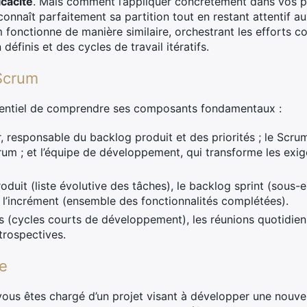
icacité
. Mais comment l’appliquer concrètement dans vos p
nnaît parfaitement sa partition tout en restant attentif a
nctionne de manière similaire, orchestrant les efforts coll
éfinis et des cycles de travail itératifs.
Scrum
essentiel de comprendre ses composants fondamentaux :
responsable du backlog produit et des priorités ; le Scrum M
um ; et l’équipe de développement, qui transforme les exig
oduit (liste évolutive des tâches), le backlog sprint (sous
t l’incrément (ensemble des fonctionnalités complétées).
ts (cycles courts de développement), les réunions quotidien
étrospectives.
e
ous êtes chargé d’un projet visant à développer une nouvel