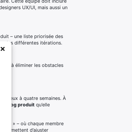
aire. Cette équipe doit inclure
designers UX/UI, mais aussi un
uit – une liste priorisée des
s des différentes itérations.
quipe à éliminer les obstacles
.
e de deux à quatre semaines. À
backlog produit
qu’elle
eetings » – où chaque membre
s permettent d’ajuster