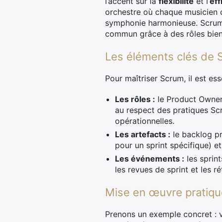
l’accent sur la
flexibilité
et l’
eff
orchestre où chaque musicien co
symphonie harmonieuse. Scrum fo
commun grâce à des rôles bien d
Les éléments clés de 
Pour maîtriser Scrum, il est 
Les rôles :
le Product Owner, 
au respect des pratiques Scr
opérationnelles.
Les artefacts :
le backlog pr
pour un sprint spécifique) e
Les événements :
les sprin
les revues de sprint et les r
Mise en œuvre pratiqu
Prenons un exemple concret : v