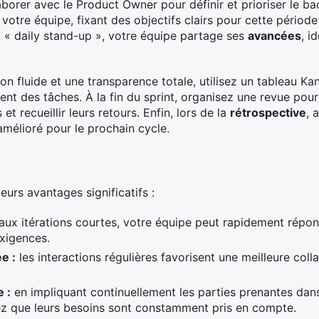
borer avec le Product Owner pour définir et prioriser le ba
c votre équipe, fixant des objectifs clairs pour cette pério
u « daily stand-up », votre équipe partage ses
avancées
, i
on fluide et une transparence totale, utilisez un tableau K
ment des tâches. À la fin du sprint, organisez une revue pou
t recueillir leurs retours. Enfin, lors de la
rétrospective
, 
amélioré pour le prochain cycle.
eurs avantages significatifs :
aux itérations courtes, votre équipe peut rapidement rép
xigences.
e :
les interactions régulières favorisent une meilleure col
e :
en impliquant continuellement les parties prenantes dan
z que leurs besoins sont constamment pris en compte.