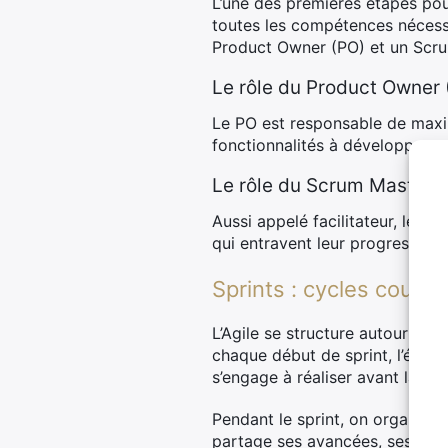
L’une des premières étapes pour
toutes les compétences nécessa
Product Owner (PO) et un Scru
Le rôle du Product Owner 
Le PO est responsable de maximi
fonctionnalités à développer – 
Le rôle du Scrum Master
Aussi appelé facilitateur, le Sc
qui entravent leur progression
Sprints : cycles courts 
L’Agile se structure autour de
chaque début de sprint, l’équi
s’engage à réaliser avant la fin
Pendant le sprint, on organis
partage ses avancées, ses diff