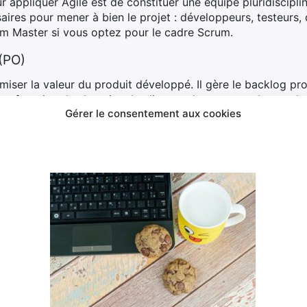
 appliquer Agile est de constituer une équipe pluridisciplin
ires pour mener à bien le projet : développeurs, testeurs, 
m Master si vous optez pour le cadre Scrum.
(PO)
ser la valeur du produit développé. Il gère le backlog prod
en fonction des besoins du client et des retours obtenus lor
Gérer le consentement aux cookies
rum Master veille au respect des pratiques Agiles. Il aide l’é
 et assure une communication fluide entre tous les membres
pour plus d’efficacité
 cycles courts appelés « sprints », généralement d’une duré
pe sélectionne un ensemble de tâches prioritaires issues du
 du cycle.
e quotidiennement des réunions courtes – les « stand-up m
icultés éventuelles et son plan pour la journée. Ces moment