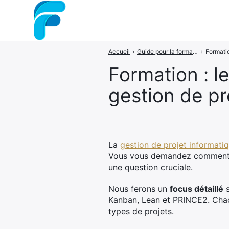
Accueil
›
Guide pour la formation en gestion de projets
›
Formatio
Rechercher
Formation : l
:
gestion de pr
La
gestion de projet informati
Vous vous demandez comment 
une question cruciale.
Nous ferons un
focus détaillé
s
Kanban, Lean et PRINCE2. Chac
types de projets.