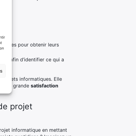
tir
nt
enantes pour obtenir leurs
son
ne afin d’identifier ce qui a
es
projets informatiques. Elle
e plus grande
satisfaction
e projet
projet informatique en mettant