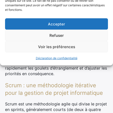
uniques sur ce site. Le fait de ne pas consentir ou de retirer son
où chaque tâche est représentée par une carte,
consentement peut avoir un effet négatif sur certaines caractéristiques
permettant ainsi aux équipes de visualiser l’état
et fonctions.
d’avancement des tâches en temps réel. Elle favorise
la flexibilité et l’amélioration continue grâce à des
Accepter
ajustements constants basés sur le retour
d’expérience.
Refuser
Exemple concret :
imaginez une équipe travaillant
sur un projet logiciel complexe. Grâce au tableau
Voir les préférences
Kanban, chacun peut voir quelles tâches sont en
cours, lesquelles sont terminées et celles qui
Déclaration de confidentialité
nécessitent encore du travail. Cela permet d’identifier
rapidement les goulets d’étranglement et d’ajuster les
priorités en conséquence.
Scrum : une méthodologie itérative
pour la gestion de projet informatique
Scrum est une méthodologie agile qui divise le projet
en sprints, généralement courts (de deux à quatre