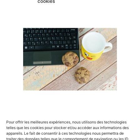
cookies
projet, utilisez le formulaire
Cliquez pour accepter les cookies
marketing et activer ce contenu
Nom et Prénom 
*
×
Indiquez votre post occupé actullement
Précisez votre société
Rechercher
Pour offrir les meilleures expériences, nous utilisons des technologies
:
telles que les cookies pour stocker et/ou accéder aux informations des
appareils. Le fait de consentir à ces technologies nous permettra de
traiter des données telles que le comportement de navigation ou les ID