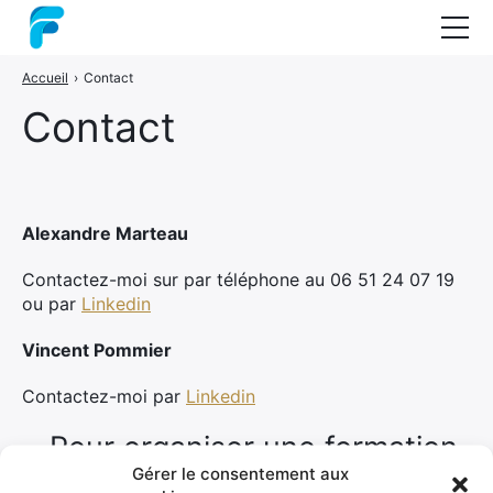
Accueil
›
Contact
Nos formations
Contact
Coaching
Audit
Guide : les méthodes projets
Alexandre Marteau
A propos
Contactez-moi sur par téléphone au 06 51 24 07 19
ou par
Linkedin
Contact
Vincent Pommier
Contactez-moi par
Linkedin
Pour organiser une formation,
Gérer le consentement aux
un coaching ou un audit de