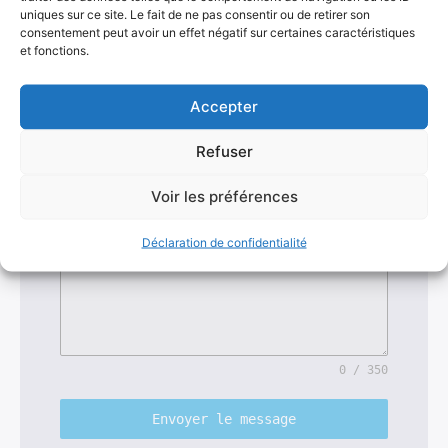
Adresse de contact e-mail 
*
uniques sur ce site. Le fait de ne pas consentir ou de retirer son
consentement peut avoir un effet négatif sur certaines caractéristiques
et fonctions.
Numéro de téléphone
Accepter
Refuser
DItes-nous en plus sur votre souhait de 
devenir le meilleur chef de projet IT du monde 
Voir les préférences
*
Déclaration de confidentialité
0 / 350
Envoyer le message