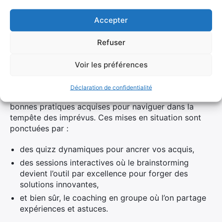
formation met un accent particulier sur la simulation
Accepter
de projets et les études de cas. Imaginez-vous aux
commandes d’un projet virtuel, confronté à des défis
réalistes : un client exigeant une livraison anticipée
Refuser
ou une contrainte soudaine bouleversant votre
planning méticuleux.
Voir les préférences
Dans ces simulations, vous n’êtes pas seulement
Déclaration de confidentialité
observateur ; vous êtes acteur. Vous appliquez les
bonnes pratiques acquises pour naviguer dans la
tempête des imprévus. Ces mises en situation sont
ponctuées par :
des quizz dynamiques pour ancrer vos acquis,
des sessions interactives où le brainstorming
devient l’outil par excellence pour forger des
solutions innovantes,
et bien sûr, le coaching en groupe où l’on partage
expériences et astuces.