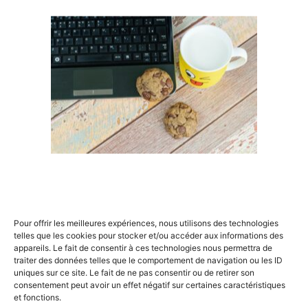
Gantt
, cet outil visuel qui permet d’appréhender d’un
seul coup d’œil l’échelonnement des tâches sur le
temps. Vous découvrirez également comment le
raisonnement à partir de cas peut transformer votre
approche décisionnelle, vous préparant à réagir avec
agilité dans des situations analogues futures. Et que
diriez-vous de maîtriser le
chronogramme
, pour une
vision encore plus précise des jalons critiques ?
×
Nos modules sont conçus pour vous rendre
autonome dans l’utilisation de ces instruments. Que
ce soit pour établir un budget prévisionnel ou
optimiser vos ressources grâce au Pert, chaque
technique est abordée avec rigueur et pragmatisme.
Rechercher
Pour offrir les meilleures expériences, nous utilisons des technologies
:
telles que les cookies pour stocker et/ou accéder aux informations des
Simulation de projets et études de cas
appareils. Le fait de consentir à ces technologies nous permettra de
: mise en pratique
traiter des données telles que le comportement de navigation ou les ID
uniques sur ce site. Le fait de ne pas consentir ou de retirer son
consentement peut avoir un effet négatif sur certaines caractéristiques
Cependant, quelle valeur auraient ces connaissances
et fonctions.
sans une application concrète ? C’est pourquoi notre