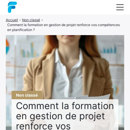
Accueil
›
Non classé
›
Nos formations
Comment la formation en gestion de projet renforce vos compétences
en planification ?
Coaching
Audit
Guide : les méthodes projets
A propos
Contact
Non classé
Comment la formation
en gestion de projet
renforce vos