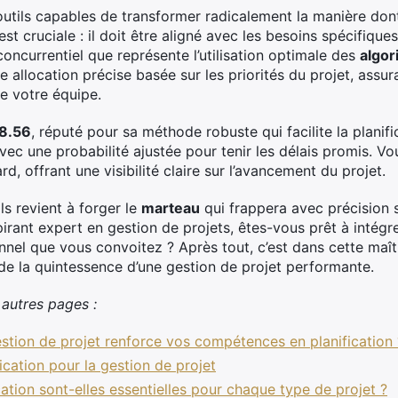
outils capables de transformer radicalement la manière don
est cruciale : il doit être aligné avec les besoins spécifiques
oncurrentiel que représente l’utilisation optimale des
algor
 allocation précise basée sur les priorités du projet, assura
de votre équipe.
8.56
, réputé pour sa méthode robuste qui facilite la planifi
avec une probabilité ajustée pour tenir les délais promis. V
rd, offrant une visibilité claire sur l’avancement du projet.
ls revient à forger le
marteau
qui frappera avec précision s
pirant expert en gestion de projets, êtes-vous prêt à intég
ionnel que vous convoitez ? Après tout, c’est dans cette ma
ide la quintessence d’une gestion de projet performante.
utres pages :
tion de projet renforce vos compétences en planification 
fication pour la gestion de projet
tion sont-elles essentielles pour chaque type de projet ?