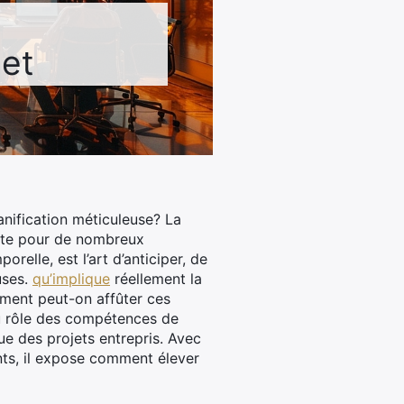
jet
nification méticuleuse? La
riste pour de nombreux
relle, est l’art d’anticiper, de
uses.
qu’implique
réellement la
mment peut-on affûter ces
u rôle des compétences de
sue des projets entrepris. Avec
ants, il expose comment élever