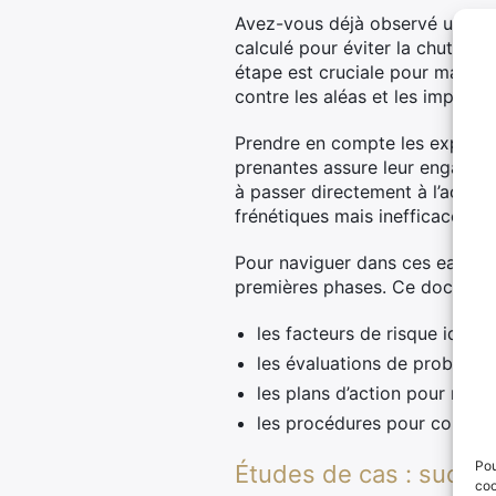
Avez-vous déjà observé un fun
calculé pour éviter la chute. L
étape est cruciale pour mainteni
contre les aléas et les imprévu
Prendre en compte les expérienc
prenantes assure leur engageme
à passer directement à l’action
frénétiques mais inefficaces, e
Pour naviguer dans ces eaux tum
premières phases. Ce document 
les facteurs de risque identif
les évaluations de probabilit
les plans d’action pour mitig
les procédures pour communi
Pou
Études de cas : succès 
coo