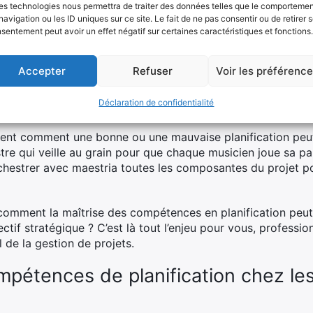
es technologies nous permettra de traiter des données telles que le comporteme
ts vécus. Prenons l’exemple d’une entreprise technologique 
navigation ou les ID uniques sur ce site. Le fait de ne pas consentir ou de retirer 
ion méticuleuse : elle a su anticiper les besoins en compéte
sentement peut avoir un effet négatif sur certaines caractéristiques et fonctions.
ant ainsi retards et surcoûts.
Accepter
Refuser
Voir les préférenc
p ambitieuse a vu son expansion freinée par une capacité in
urces humaines et matérielles. Les coûts ont explosé, les d
Déclaration de confidentialité
les se sont envolées comme poussière au vent.
ment comment une bonne ou une mauvaise planification peut 
re qui veille au grain pour que chaque musicien joue sa pa
rchestrer avec maestria toutes les composantes du projet po
 comment la maîtrise des compétences en planification peut
ectif stratégique ? C’est là tout l’enjeu pour vous, professi
l de la gestion de projets.
mpétences de planification chez le