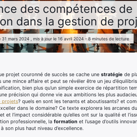
ance des compétences de
ion dans la gestion de pro
 31 mars 2024 , mis à jour le 16 avril 2024 - 8 minutes de lecture
ue projet couronné de succès se cache une
stratégie
de pla
s une mince affaire et peut se révéler être un jeu d’équilib
ification, bien plus qu’un simple exercice de répartition tempo
une précision qui donne vie aux ambitions les plus audacie
 projets
? quels en sont les tenants et aboutissants? et co
xceller dans le domaine? Ce texte explorera les arcanes d
et et l’impact considérable qu’elles ont sur la qualité et l’is
ution professionnelle, la
formation
et l’usage d’outils innov
à son plus haut niveau d’excellence.