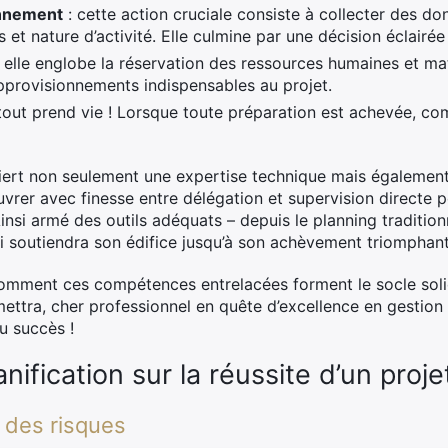
onnement
: cette action cruciale consiste à collecter des do
 et nature d’activité. Elle culmine par une décision éclairée
 elle englobe la réservation des ressources humaines et maté
approvisionnements indispensables au projet.
e tout prend vie ! Lorsque toute préparation est achevée, co
quiert non seulement une expertise technique mais également
vrer avec finesse entre délégation et supervision directe 
 Ainsi armé des outils adéquats – depuis le planning traditio
qui soutiendra son édifice jusqu’à son achèvement triomphant
 comment ces compétences entrelacées forment le socle soli
ettra, cher professionnel en quête d’excellence en gestion 
u succès !
anification sur la réussite d’un proje
n des risques