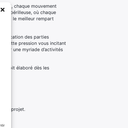
son fil, chaque mouvement
ersée périlleuse, où chaque
se
est le meilleur rempart
rojet.
implication des parties
ti cette pression vous incitant
endrer une myriade d’activités
es soit élaboré dès les
e du projet.
tir