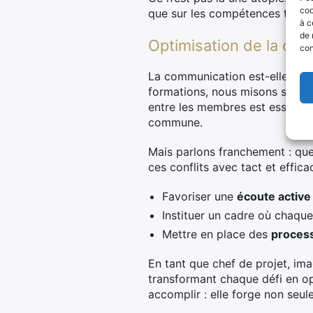
coo
que sur les compétences techn
à c
de 
Optimisation de la com
con
La communication est-elle simp
formations, nous misons sur ce
entre les membres est essentiel
commune.
Mais parlons franchement : quel
ces conflits avec tact et effi
Favoriser une
écoute active
Instituer un cadre où chaqu
Mettre en place des
process
En tant que chef de projet, im
transformant chaque défi en op
accomplir : elle forge non seu