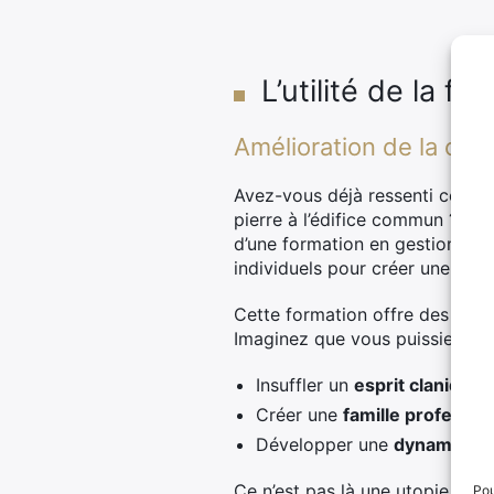
L’utilité de la f
Amélioration de la coh
Avez-vous déjà ressenti cette 
pierre à l’édifice commun ? Cet
d’une formation en gestion d’éq
individuels pour créer une symp
Cette formation offre des outi
Imaginez que vous puissiez :
Insuffler un
esprit clanique
o
Créer une
famille professio
Développer une
dynamique
Ce n’est pas là une utopie. C’es
Pou