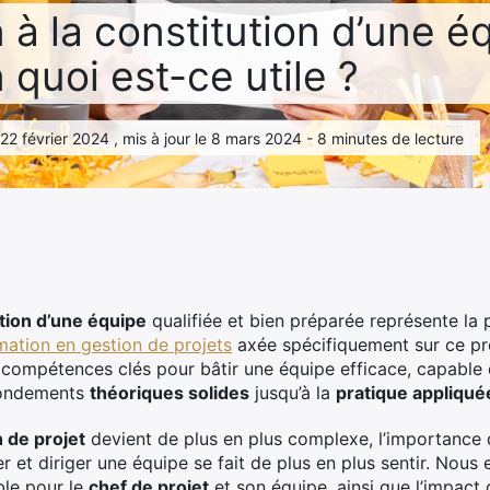
 à la constitution d’une é
n quoi est-ce utile ?
2 février 2024 , mis à jour le 8 mars 2024 - 8 minutes de lecture
tion d’une équipe
qualifiée et bien préparée représente la p
mation en gestion de projets
axée spécifiquement sur ce pro
de compétences clés pour bâtir une équipe efficace, capabl
 fondements
théoriques solides
jusqu’à la
pratique appliqué
 de projet
devient de plus en plus complexe, l’importance 
 et diriger une équipe se fait de plus en plus sentir. Nous 
able pour le
chef de projet
et son équipe, ainsi que l’impact 