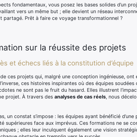
ects fondamentaux, vous posez les bases solides d’un proje
illant vers un même but ; elle devient un réseau interconn
t partagé. Prêt à faire ce voyage transformationnel ?
mation sur la réussite des projets
s et échecs liés à la constitution d’équipe
 de ces projets qui, malgré une conception ingénieuse, on
l’inverse, ces histoires inspirantes où des équipes soudées
otes ne sont pas le fruit du hasard. Elles illustrent l’impac
pe projet. À travers des
analyses de cas réels
, nous décelo
, un constat s’impose : les équipes ayant bénéficié d’une 
lité supérieures face aux imprévus. Ces formations ne se co
ues ; elles leur inculquent également une vision stratégi
i chaque obstacle en tremplin vers le succès.