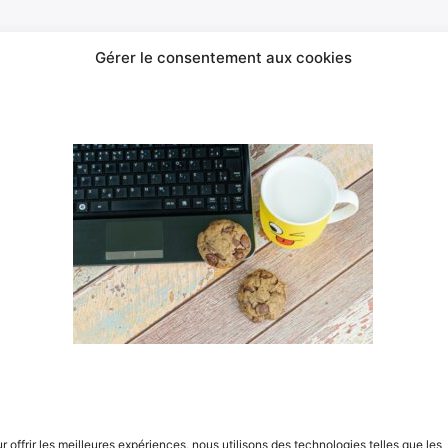
Gérer le consentement aux cookies
ormation pour le chef de projet et l’é
ésion et de la performance de l’équipe
sensation exaltante lorsque votre équipe vibre à l’unisson
te harmonie, souvent rêvée mais parfois difficile à atteindr
uipe projet. Le chef de projet devient un véritable
chef d’o
honie collective.
ls pour renforcer la cohésion, transformer un groupe hété
ù les valeurs partagées sont le moteur de l’action,
nnelle
où chacun est soucieux du bien-être des autres,
où le succès collectif renforce la cohésion.
t le résultat tangible d’une formation qui met l’accent sur l
r offrir les meilleures expériences, nous utilisons des technologies telles que les