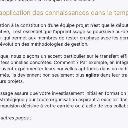
 application des connaissances dans le tem
mation à la constitution d’une équipe projet n’est que le déb
ive, il est essentiel que l’apprentissage se poursuive au-d
er qui permet aux membres de rester en phase avec les der
l’évolution des méthodologies de gestion.
e, nous plaçons un accent particulier sur le transfert e
rofessionnelles concrètes. Comment ? Par exemple, en intégr
peuvent expérimenter leurs nouvelles aptitudes dans un cadr
 armés, ils deviennent non seulement plus
agiles
dans leur tra
urs projets.
issage assure que votre investissement initial en formation p
tratégique pour toute organisation aspirant à exceller dans
mpulsion décisive à votre carrière ou à celle de vos collab
utres pages :