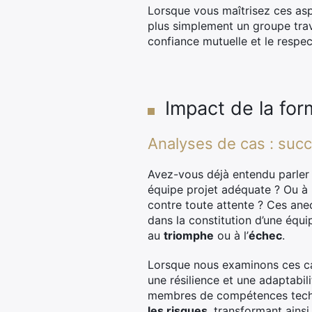
Lorsque vous maîtrisez ces asp
plus simplement un groupe trava
confiance mutuelle et le respec
Impact de la for
Analyses de cas : succè
Avez-vous déjà entendu parler
équipe projet adéquate ? Ou à 
contre toute attente ? Ces anecd
dans la constitution d’une équi
au
triomphe
ou à l’
échec
.
Lorsque nous examinons ces cas
une résilience et une adaptabi
membres de compétences techniq
les risques
, transformant ains