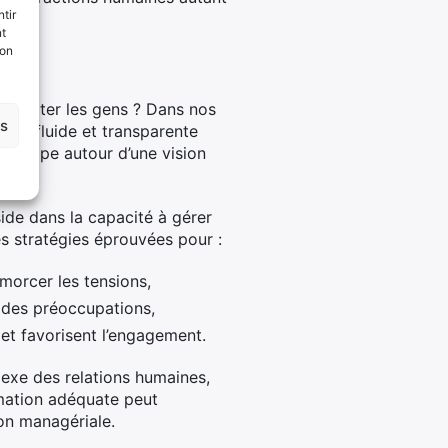
tir
nt
son
lits
connecter les gens ? Dans nos
es
ion fluide et transparente
e équipe autour d’une vision
side dans la capacité à gérer
es stratégies éprouvées pour :
morcer les tensions,
e des préoccupations,
et favorisent l’engagement.
lexe des relations humaines,
rmation adéquate peut
on managériale.