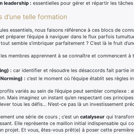
n leadership :
essentielles pour gérer et répartir les tâche
 d’une telle formation
les essentiels, nous faisons référence à ces blocs de con
 et préparer l’équipe à naviguer dans le flux parfois tumult
out semble s’imbriquer parfaitement ? C’est là le fruit d’u
les membres apprennent à se connaître et commencent à ti
ing) :
car identifier et résoudre les désaccords fait partie i
(Norming) :
c’est le moment où l’équipe établit ses règles i
rofils variés au sein de l’équipe peut sembler complexe : all
on. Mais imaginez un instant qu’en respectant ces principes
lever tous les défis… N’est-ce pas là un investissement pré
lement une série de cours ; c’est un
catalyseur
qui transfor
sant. Elle représente ce maillon initial indispensable qui co
projet. Et vous, êtes-vous prêt(e) à poser cette première p