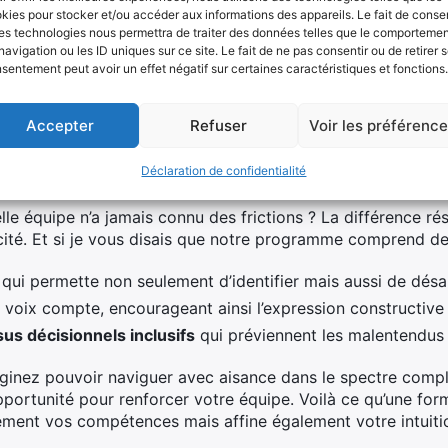
kies pour stocker et/ou accéder aux informations des appareils. Le fait de consen
iques.
es technologies nous permettra de traiter des données telles que le comporteme
navigation ou les ID uniques sur ce site. Le fait de ne pas consentir ou de retirer 
munication interne et de la gestion des conf
sentement peut avoir un effet négatif sur certaines caractéristiques et fonctions.
lement l’échange d’informations ou est-ce plutôt l’art de 
Accepter
Refuser
Voir les préférenc
tte seconde définition. Pourquoi ? Parce qu’une communicat
le pour donner du sens aux objectifs et mobiliser toute un
Déclaration de confidentialité
le équipe n’a jamais connu des frictions ? La différence ré
cacité. Et si je vous disais que notre programme comprend d
qui permette non seulement d’identifier mais aussi de désa
e voix compte, encourageant ainsi l’expression constructiv
us décisionnels inclusifs
qui préviennent les malentendus 
aginez pouvoir naviguer avec aisance dans le spectre comp
portunité pour renforcer votre équipe. Voilà ce qu’une fo
lement vos compétences mais affine également votre intuiti