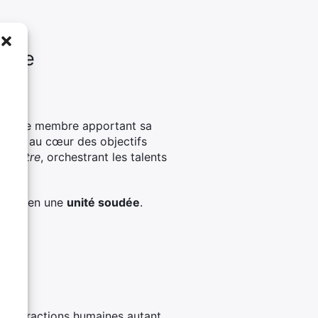
quipe
, chaque membre apportant sa
e, est au cœur des objectifs
rchestre
, orchestrant les talents
rogène en une
unité soudée
.
es interactions humaines autant