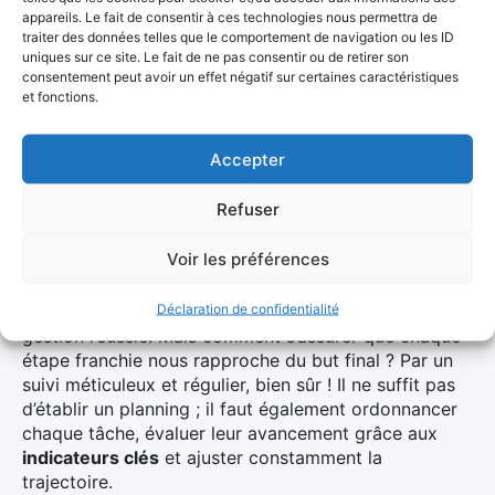
projets ne connaît plus de frontières.
appareils. Le fait de consentir à ces technologies nous permettra de
traiter des données telles que le comportement de navigation ou les ID
N’oublions pas la
sécurité des données
et la
uniques sur ce site. Le fait de ne pas consentir ou de retirer son
consentement peut avoir un effet négatif sur certaines caractéristiques
personnalisation des tableaux de bord qui
et fonctions.
transforment le suivi du projet en un véritable jeu
d’enfant. Êtes-vous prêts à faire le saut vers cette
modernité qui promet non seulement un gain de
Accepter
temps mais aussi une sérénité d’esprit ?
Refuser
Planification stratégique et suivi
Voir les préférences
d’avancement
Déclaration de confidentialité
La
planification stratégique
est au cœur même d’une
gestion réussie. Mais comment s’assurer que chaque
étape franchie nous rapproche du but final ? Par un
suivi méticuleux et régulier, bien sûr ! Il ne suffit pas
d’établir un planning ; il faut également ordonnancer
chaque tâche, évaluer leur avancement grâce aux
indicateurs clés
et ajuster constamment la
trajectoire.