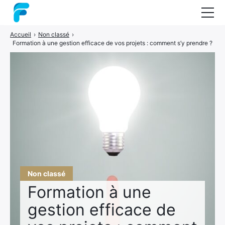
Accueil
›
Non classé
›
Nos formations
Formation à une gestion efficace de vos projets : comment s’y prendre ?
Coaching
Audit
Guide : les méthodes projets
A propos
Contact
Non classé
Formation à une
gestion efficace de