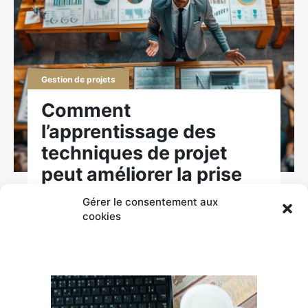
Gestion de projets
Comment
l’apprentissage des
techniques de projet
peut améliorer la prise
de décision ?
Gérer le consentement aux
cookies
Par Alexandre Marteau , le 8 avril 2024 , mis à jour le 18
décembre 2024
La maîtrise des techniques de gestion de
projet revêt une importance capitale dans la
sphère professionnelle tant elle influence la
qualité de la prise de décision. Se peut-il que
l’une des clés du succès réside dans l’application