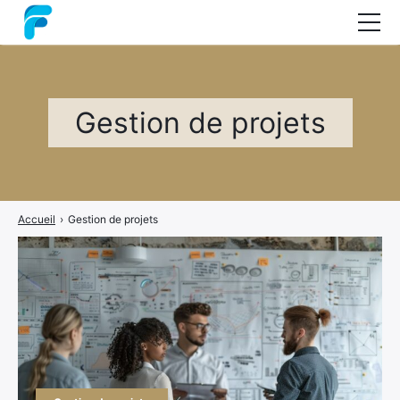
Nos formations
Coaching
Gestion de projets
Audit
Guide : les méthodes projets
A propos
Accueil
›
Gestion de projets
Contact