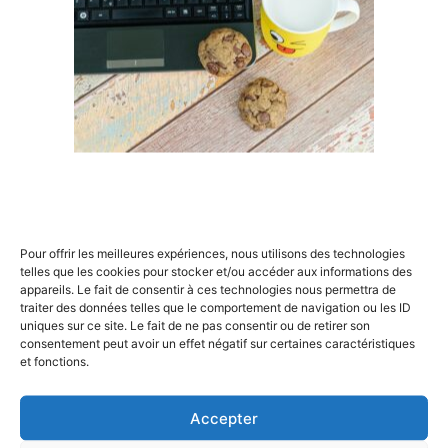
rigoureuse de ces méthodes? Ce n’est plus à
démontrer:les méthodologies projet,…
×
Rechercher
Pour offrir les meilleures expériences, nous utilisons des technologies
:
telles que les cookies pour stocker et/ou accéder aux informations des
Gestion de projets
appareils. Le fait de consentir à ces technologies nous permettra de
traiter des données telles que le comportement de navigation ou les ID
Comment la formation
uniques sur ce site. Le fait de ne pas consentir ou de retirer son
en gestion de projets
consentement peut avoir un effet négatif sur certaines caractéristiques
et fonctions.
influence-t-elle la prise
de décision ?
Accepter
Par Alexandre Marteau , le 8 avril 2024 , mis à jour le 5