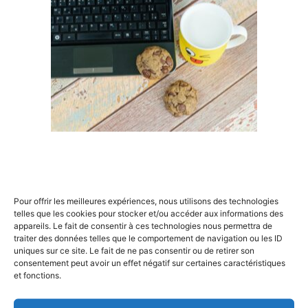
de la certification dans
le choix d’un programme
de formation en gestion
de projets ?
Par Vincent POMMIER , le 9 avril 2024 , mis à jour le 18
décembre 2024
Qu’il s’agisse d’accroître sa légitimité ou de
×
parfaire ses compétences, la certification est un
jalon incontournable dans le parcours d’un
professionnel aguerri en gestion de projets. Mais
quelle est son importance réelle, et quel impact a-
t-elle sur le choix d’un programme de formation?
Rechercher
Commençons par explorer comment elle
Pour offrir les meilleures expériences, nous utilisons des technologies
:
contribue…
telles que les cookies pour stocker et/ou accéder aux informations des
appareils. Le fait de consentir à ces technologies nous permettra de
traiter des données telles que le comportement de navigation ou les ID
uniques sur ce site. Le fait de ne pas consentir ou de retirer son
consentement peut avoir un effet négatif sur certaines caractéristiques
et fonctions.