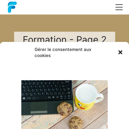
Nos formations
Coaching
Formation - Page 2
Audit
Gérer le consentement aux
cookies
Guide : les méthodes projets
A propos
Accueil
›
Formation
›
Page 2
Contact