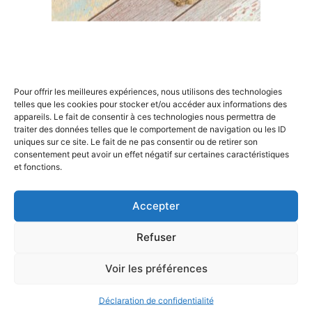
Formation
×
Formation aux
méthodes agiles de
gestion de projets : les
Rechercher
Pour offrir les meilleures expériences, nous utilisons des technologies
fondamentaux
:
telles que les cookies pour stocker et/ou accéder aux informations des
appareils. Le fait de consentir à ces technologies nous permettra de
Par Vincent POMMIER , le 23 mars 2024 , mis à jour le 5
traiter des données telles que le comportement de navigation ou les ID
juillet 2024
uniques sur ce site. Le fait de ne pas consentir ou de retirer son
Les méthodes agiles, depuis leur avènement,
consentement peut avoir un effet négatif sur certaines caractéristiques
et fonctions.
ont révolutionné le monde de la gestion de
projets. Ces approches flexibles et itératives, qui
favorisent la collaboration et l’adaptabilité tout au
Accepter
long du processus de création, sont essentielles.
Se former aux méthodes agiles de gestion de
projets est désormais un impératif pour tout…
Refuser
Voir les préférences
<
1
2
Déclaration de confidentialité