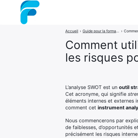
Accueil
›
Guide pour la formation en gestion de projets
›
Comment 
Rechercher
Comment util
:
les risques po
L’analyse SWOT est un
outil st
Cet acronyme, qui signifie
stre
éléments internes et externes 
comment cet
instrument anal
Nous commencerons par expliqu
de faiblesses, d’opportunités 
précisément les risques interne