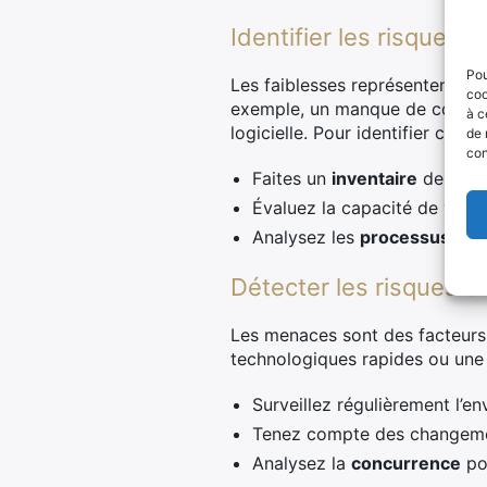
Identifier les risques i
Pou
Les faiblesses représentent des
coo
exemple, un manque de compéte
à c
logicielle. Pour identifier ces fa
de 
con
Faites un
inventaire
des comp
Évaluez la capacité de votre 
Analysez les
processus int
Détecter les risques e
Les menaces sont des facteurs e
technologiques rapides ou une
Surveillez régulièrement l’
Tenez compte des changemen
Analysez la
concurrence
pou