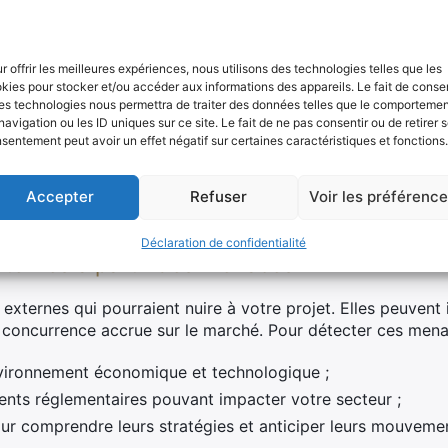
nternes à partir des faiblesses
r offrir les meilleures expériences, nous utilisons des technologies telles que les
 vulnérabilités internes qui peuvent compromettre la réussi
kies pour stocker et/ou accéder aux informations des appareils. Le fait de consen
nces techniques au sein de l’équipe peut ralentir le déve
es technologies nous permettra de traiter des données telles que le comporteme
iblesses :
navigation ou les ID uniques sur ce site. Le fait de ne pas consentir ou de retirer 
sentement peut avoir un effet négatif sur certaines caractéristiques et fonctions.
étences et ressources actuelles ;
équipe à atteindre les objectifs fixés ;
Accepter
Refuser
Voir les préférenc
ernes
susceptibles d’entraver l’efficacité.
Déclaration de confidentialité
xternes à partir des menaces
xternes qui pourraient nuire à votre projet. Elles peuvent 
 concurrence accrue sur le marché. Pour détecter ces mena
environnement économique et technologique ;
ts réglementaires pouvant impacter votre secteur ;
r comprendre leurs stratégies et anticiper leurs mouveme