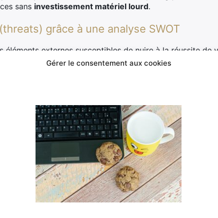
vices sans
investissement matériel lourd
.
 (threats) grâce à une analyse SWOT
éléments externes susceptibles de nuire à la réussite de vo
lutions technologiques rapides qui rendent obsolètes cert
Gérer le consentement aux cookies
 ces menaces dès le début, vous pouvez élaborer des plans 
un concurrent développe une solution similaire mais plus a
s cycles d’innovation afin de maintenir un
avantage compétit
ent une simple liste ; elle constitue un véritable cadre st
projets informatiques comme vous d’anticiper et naviguer 
.
se SWOT pour évaluer les risques pot
un outil puissant pour identifier et évaluer les risques poten
tieusement les forces, faiblesses, opportunités et menaces
s efficaces pour y faire face. Mais comment tirer le meilleu