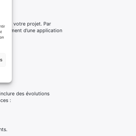
te de votre projet. Par
tir
loppement d’une application
nt
son
es
inclure des évolutions
ces :
nts.