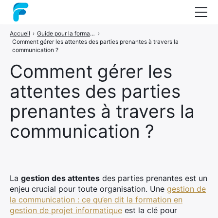
Accueil
›
Guide pour la formation en gestion de projets
›
Nos formations
Comment gérer les attentes des parties prenantes à travers la
communication ?
Coaching
Comment gérer les
Audit
attentes des parties
Guide : les méthodes projets
prenantes à travers la
A propos
communication ?
Contact
La
gestion des attentes
des parties prenantes est un
enjeu crucial pour toute organisation. Une
gestion de
la communication : ce qu’en dit la formation en
gestion de projet informatique
est la clé pour