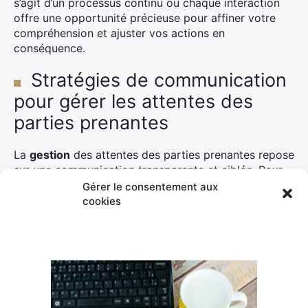
s’agit d’un processus continu où chaque interaction
offre une opportunité précieuse pour affiner votre
compréhension et ajuster vos actions en
conséquence.
Stratégies de communication
pour gérer les attentes des
parties prenantes
La
gestion
des attentes des parties prenantes repose
sur une communication transparente et ciblée. Pour
réussir, il est essentiel d’élaborer un plan de
Gérer le consentement aux
communication clair et efficace qui répond aux
cookies
besoins spécifiques de chaque catégorie de parties
prenantes.
Élaborer un plan de communication
clair et efficace