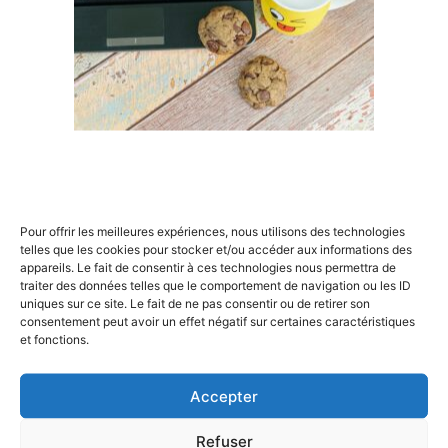
Un plan de communication bien structuré est
indispensable pour coordonner les efforts et garantir
que toutes les parties prenantes sont informées et
engagées. Ce plan doit inclure :
Objectifs clairs
: définir ce que vous souhaitez
×
accomplir avec votre communication, qu’il s’agisse
de sensibiliser, d’informer ou d’impliquer ;
Messages clés
: identifier les messages principaux
que vous voulez transmettre à chaque groupe de
Rechercher
parties prenantes. Par exemple, l’État peut être
Pour offrir les meilleures expériences, nous utilisons des technologies
:
telles que les cookies pour stocker et/ou accéder aux informations des
intéressé par la création d’emplois et le
appareils. Le fait de consentir à ces technologies nous permettra de
développement local, tandis que les employés se
traiter des données telles que le comportement de navigation ou les ID
concentreront davantage sur l’amélioration des
uniques sur ce site. Le fait de ne pas consentir ou de retirer son
conditions de travail ;
consentement peut avoir un effet négatif sur certaines caractéristiques
et fonctions.
Moyens de diffusion
: choisir les canaux
appropriés pour chaque audience. Les réunions en
personne peuvent être efficaces pour certains
Accepter
groupes, tandis que des newsletters ou des
plateformes en ligne peuvent mieux convenir à
Refuser