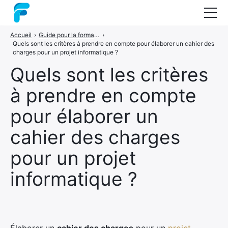
Accueil
›
Guide pour la formation en gestion de projets
›
Nos formations
Quels sont les critères à prendre en compte pour élaborer un cahier des
charges pour un projet informatique ?
Coaching
Quels sont les critères
Audit
à prendre en compte
Guide : les méthodes projets
pour élaborer un
A propos
cahier des charges
Contact
pour un projet
informatique ?