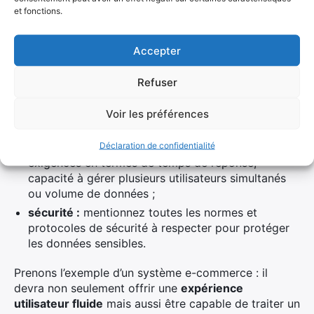
techniques. Ceux-ci incluent :
et fonctions.
l’environnement technologique :
définissez
clairement quelles technologies seront utilisées
Accepter
(langages de programmation, frameworks, bases
de données) ;
Refuser
l’infrastructure :
précisez si le projet nécessite
une infrastructure spécifique comme des serveurs
Voir les préférences
dédiés ou une solution cloud ;
Déclaration de confidentialité
les performances attendues :
indiquez les
exigences en termes de temps de réponse,
capacité à gérer plusieurs utilisateurs simultanés
ou volume de données ;
sécurité :
mentionnez toutes les normes et
protocoles de sécurité à respecter pour protéger
les données sensibles.
Prenons l’exemple d’un système e-commerce : il
devra non seulement offrir une
expérience
utilisateur fluide
mais aussi être capable de traiter un