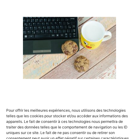
du cahier des charges. Elles décrivent précisément ce
que le système doit accomplir pour répondre aux
besoins des utilisateurs finaux. Par exemple, si vous
développez une application de gestion de tâches,
vos spécifications doivent inclure des fonctionnalités
telles que la
création
, l’édition et la suppression de
tâches, ainsi qu’un système de notifications.
Pour garantir que ces spécifications soient claires et
compréhensibles par toutes les parties prenantes, il
est impératif d’utiliser un langage non technique
×
lorsque c’est possible. Cela permet d’éviter tout
malentendu entre les équipes techniques et les
demandeurs.
Critères techniques et technologiques
Rechercher
Pour offrir les meilleures expériences, nous utilisons des technologies
pour le cahier des charges
:
telles que les cookies pour stocker et/ou accéder aux informations des
appareils. Le fait de consentir à ces technologies nous permettra de
Outre les spécifications fonctionnelles, le cahier des
traiter des données telles que le comportement de navigation ou les ID
uniques sur ce site. Le fait de ne pas consentir ou de retirer son
charges doit également détailler les critères
consentement peut avoir un effet négatif sur certaines caractéristiques