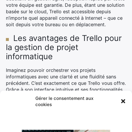
votre équipe est garantie. De plus, étant une solution
basée sur le cloud, Trello est accessible depuis
n’importe quel appareil connecté à Internet – que ce
soit depuis votre bureau ou en déplacement.
Les avantages de Trello pour
la gestion de projet
informatique
Imaginez pouvoir orchestrer vos projets
informatiques avec une clarté et une fluidité sans
précédent. C’est exactement ce que Trello vous offre.
Grâce à son interface intuitive et ses fonctionnalités
puissantes, cet outil devient un
allié incontournable
Gérer le consentement aux
pour tout professionnel en gestion de projet
cookies
informatique.
Simplicité d’utilisation et accessibilité
de Trello