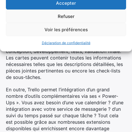
Accepter
tableaux Trello
Refuser
L’un des atouts majeurs de Trello réside dans sa
flexibilité. Chaque tableau peut être
personnalisé
Voir les préférences
selon les besoins spécifiques du projet. Par exemple,
vous pouvez créer des colonnes pour chaque étape
Déclaration de confidentialité
clé du développement logiciel : planification,
conception, développement, tests, validation finale.
Les cartes peuvent contenir toutes les informations
nécessaires telles que les descriptions détaillées, les
pièces jointes pertinentes ou encore les check-lists
de sous-tâches.
En outre, Trello permet l’intégration d’un grand
nombre d’outils complémentaires via ses « Power-
Ups ». Vous avez besoin d’une vue calendrier ? d’une
intégration avec votre service de messagerie ? d’un
suivi du temps passé sur chaque tâche ? Tout cela
est possible grâce aux nombreuses extensions
disponibles qui enrichissent encore davantage