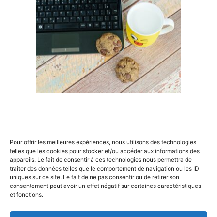
Trello se distingue par sa simplicité d’utilisation.
Même les membres les moins technophiles de votre
équipe peuvent rapidement s’approprier l’outil. La
prise en main est quasi instantanée grâce à une
interface visuelle basée sur des tableaux, des listes
et des cartes. Ces éléments permettent de structurer
les tâches avec une grande clarté, facilitant ainsi le
×
suivi des projets.
De plus, Trello est accessible partout : que vous
soyez au bureau, en déplacement ou en télétravail,
vous pouvez consulter et mettre à jour vos projets
Rechercher
Pour offrir les meilleures expériences, nous utilisons des technologies
depuis n’importe quel appareil connecté à Internet.
:
telles que les cookies pour stocker et/ou accéder aux informations des
Cette
accessibilité accrue
assure une continuité
appareils. Le fait de consentir à ces technologies nous permettra de
dans la gestion des tâches et permet aux équipes
traiter des données telles que le comportement de navigation ou les ID
uniques sur ce site. Le fait de ne pas consentir ou de retirer son
dispersées géographiquement de rester
consentement peut avoir un effet négatif sur certaines caractéristiques
synchronisées.
et fonctions.
Flexibilité et personnalisation des