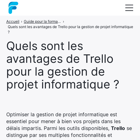
Accueil
›
Guide pour la formation en gestion de projets
›
Nos formations
Quels sont les avantages de Trello pour la gestion de projet informatique
?
Coaching
Quels sont les
Audit
avantages de Trello
Guide : les méthodes projets
pour la gestion de
A propos
projet informatique ?
Contact
Optimiser la gestion de projet informatique est
essentiel pour mener à bien vos projets dans les
délais impartis. Parmi les outils disponibles,
Trello
se
distingue par ses multiples fonctionnalités et