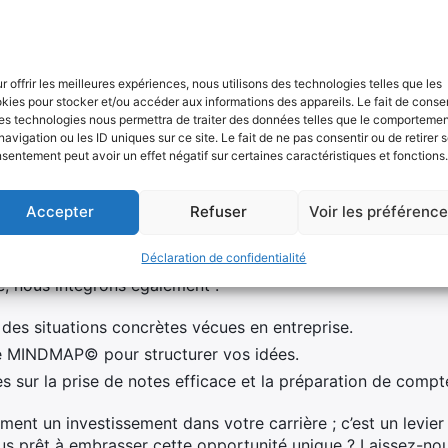
agogiques utilisés
pports théoriques solides
, mais aussi d’
exercices pratiques 
r offrir les meilleures expériences, nous utilisons des technologies telles que les
us au cœur d’une séance où vous êtes l’acteur principal, éq
kies pour stocker et/ou accéder aux informations des appareils. Le fait de consen
 documentation pédagogique complète. Prêt à tester vos co
es technologies nous permettra de traiter des données telles que le comporteme
navigation ou les ID uniques sur ce site. Le fait de ne pas consentir ou de retirer 
ractive où chaque participant est invité à
s’auto-évaluer 
sentement peut avoir un effet négatif sur certaines caractéristiques et fonctions.
personnelle. À l’issue du stage, une attestation viendra co
es. Mais ce n’est pas tout ! Notre consultant-formateur, e
Accepter
Refuser
Voir les préférenc
chemin, partageant ses connaissances approfondies et répo
Déclaration de confidentialité
e, nous intégrons également :
des situations concrètes vécues en entreprise.
ue MINDMAP© pour structurer vos idées.
s sur la prise de notes efficace et la préparation de compt
ment un investissement dans votre carrière ; c’est un levie
vous prêt à embrasser cette opportunité unique ? Laissez-