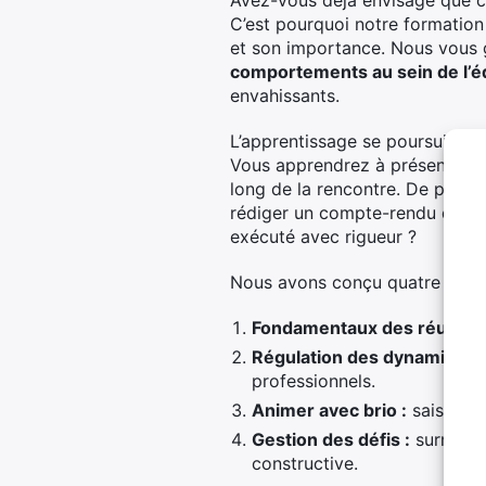
Avez-vous déjà envisagé que ch
C’est pourquoi notre formation 
et son importance. Nous vous 
comportements au sein de l’é
envahissants.
L’apprentissage se poursuit ave
Vous apprendrez à présenter cla
long de la rencontre. De plus,
rédiger un compte-rendu qui ref
exécuté avec rigueur ?
Nous avons conçu quatre modul
Fondamentaux des réunions
Régulation des dynamiques 
professionnels.
Animer avec brio :
saisir l’
Gestion des défis :
surmonte
constructive.