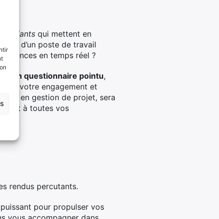
vivifiants
qui mettent en
uipé d’un poste de travail
tir
mpétences en temps réel ?
nt
son
via un questionnaire pointu
,
uronner votre engagement et
xpert en gestion de projet, sera
es
ndant à toutes vos
es rendus percutants.
r puissant pour propulser vos
nous vous accompagner dans