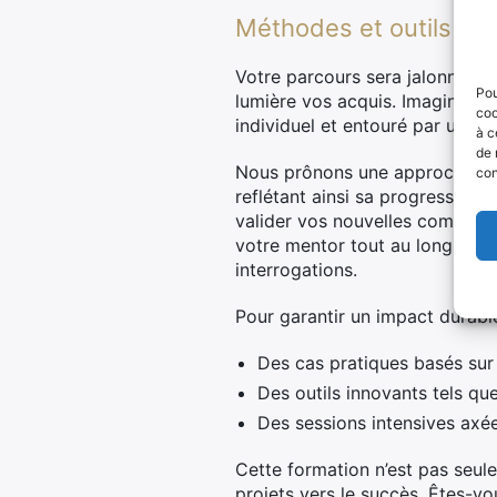
Méthodes et outils péd
Votre parcours sera jalonné d’
a
Pou
lumière vos acquis. Imaginez-vo
coo
individuel et entouré par une
à c
de 
Nous prônons une approche inte
con
reflétant ainsi sa progression 
valider vos nouvelles compétenc
votre mentor tout au long du 
interrogations.
Pour garantir un impact durabl
Des cas pratiques basés sur 
Des outils innovants tels q
Des sessions intensives axée
Cette formation n’est pas seule
projets vers le succès. Êtes-