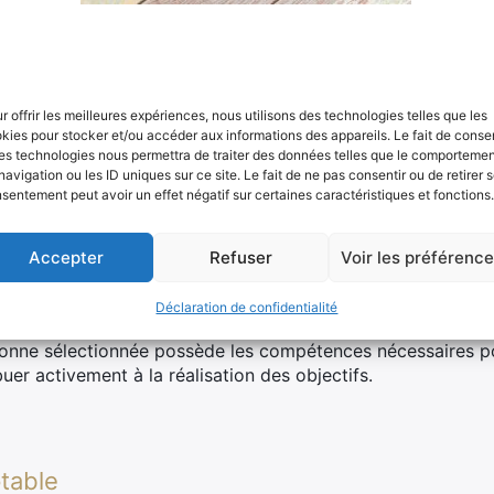
s possibles
r offrir les meilleures expériences, nous utilisons des technologies telles que les
ion, la résolution de conflits et la capacité à travailler 
kies pour stocker et/ou accéder aux informations des appareils. Le fait de consen
ynamique positive au sein du groupe. Des membres capable
es technologies nous permettra de traiter des données telles que le comporteme
es autres contribuent à une atmosphère de travail harmonieu
navigation ou les ID uniques sur ce site. Le fait de ne pas consentir ou de retirer 
sentement peut avoir un effet négatif sur certaines caractéristiques et fonctions.
Accepter
Refuser
Voir les préférenc
eur ajoutée des participants
Déclaration de confidentialité
 doit apporter une valeur ajoutée significative en fonctio
nne sélectionnée possède les compétences nécessaires po
uer activement à la réalisation des objectifs.
ptable