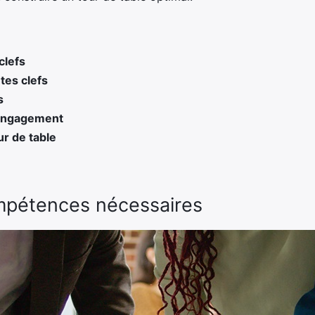
clefs
ntes clefs
s
l’engagement
ur de table
ompétences nécessaires