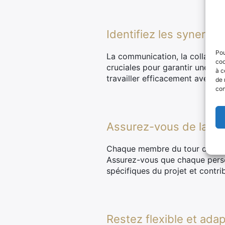
Identifiez les synergie
Pou
La communication, la collaborat
coo
cruciales pour garantir une d
à c
travailler efficacement avec l
de 
con
Assurez-vous de la val
Chaque membre du tour de table
Assurez-vous que chaque perso
spécifiques du projet et contrib
Restez flexible et ada