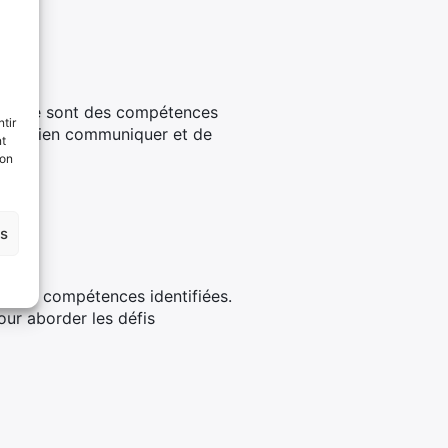
en équipe sont des compétences
tir
s de bien communiquer et de
nt
se.
son
es
n des compétences identifiées.
ur aborder les défis