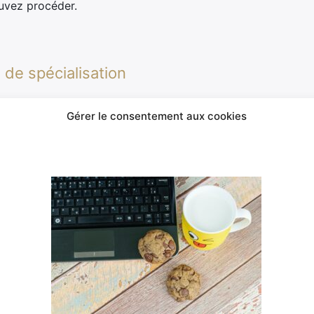
uvez procéder.
de spécialisation
omaines de spécialisation critiques pour le projet. Quelle
Gérer le consentement aux cookies
t les domaines fonctionnels clés à prendre en compte? Par 
iciel, vous aurez besoin de membres ayant des compétenc
 éventuellement en conception d’interface utilisateur.
 techniques
fiques du projet, évaluez les expertises techniques nécessa
de technologies spécifiques, la gestion de projets, l’analys
ar exemple, pourrait nécessiter des compétences en dévelo
oteurs de recherche.